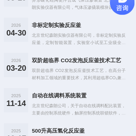
异形碳化硅陶瓷件合成气体压渗装置 北京世纪森
朗实验仪器有限公司，气体压渗撬装模块设计，可
浸：金属标准及异形件，氮化硅陶瓷结构件，氧化
锆陶瓷结构件，氧化铝陶瓷结构
非标定制实验反应釜
2026
04-30
北京世纪森朗实验仪器有限公司，非标定制实验反
应釜，定制智能装置，实验室小试至工业级全场
景，‌是根据特定实验需求量身打造的反应设备，能
够精准匹配用户的工艺条件、物
双阶超临界 CO2发泡反应釜技术工艺
2026
03-20
双阶超临界 CO2发泡反应釜技术工艺，在高分子
材料加工领域的重要技术，其利用超临界CO₂兼具
气体低粘度与液体高溶解度的独特物理化学性质，
在聚合物基体中形成均匀细
自动在线调料系统装置
2025
11-14
北京世纪森朗公司，关于自动在线调料配比装置，
主要由控制系统硬件，触屏控制系统联锁软件，可
视封闭框架柜，在线PH计，报警器，加热循环系
统，管道阀门接头，原料存储罐
500升高压氢化反应釜
2025