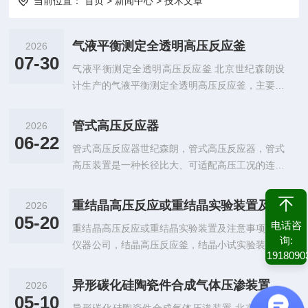
当前位置：
首页
>
新闻中心
>
技术文章
气液平衡测定全透明高压反应釜
2026
07-30
气液平衡测定全透明高压反应釜 北京世纪森朗设
计生产的气液平衡测定全透明高压反应釜，主要适
用于气液相平衡实验过程中，对多组分流体热物理
行为的精确评估，是研究
管式高压反应器
2026
06-22
管式高压反应器世纪森朗，管式高压反应器，管式
高压装置是一种长径比大、可适配高压工况的连续
操作反应器，属于平推流反应器，广泛应用于各类
化工高压反应场景。基于“连
重结晶高压反应或重结晶实验装置及注意事项
2026
05-20
电话咨
重结晶高压反应或重结晶实验装置及注意事项森朗
询:
仪器公司，结晶高压反应釜，结晶小试实验装置，‌
1918090
结晶实验中常见错误‌包括操作不当导致晶体质量
差、纯度低或实验失败。以下
异形碳化硅陶瓷件合成气体压渗装置
2026
05-10