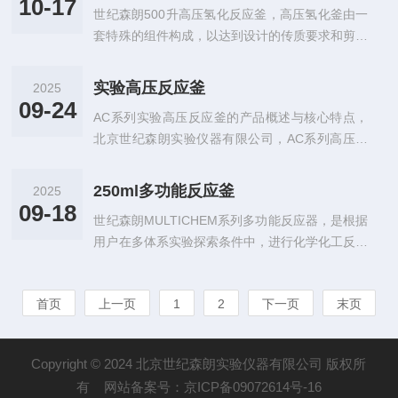
10-17
世纪森朗500升高压氢化反应釜，高压氢化釜由一
套特殊的组件构成，以达到设计的传质要求和剪切
效应，高度的气体内循环和湍流。电机通过驱动内
部空心的搅拌器旋转时，搅拌
实验高压反应釜
2025
09-24
AC系列实验高压反应釜的产品概述与核心特点，
北京世纪森朗实验仪器有限公司，AC系列高压反
应釜，实验高压反应釜是实验室进行高压化学反应
的关键设备，广泛应用于化工、
250ml多功能反应釜
2025
09-18
世纪森朗MULTICHEM系列多功能反应器，是根据
用户在多体系实验探索条件中，进行化学化工反应
或精细化工实验而功能设计的新型反应器，多功能
反应釜作为一种高压化学
首页
上一页
1
2
下一页
末页
Copyright © 2024 北京世纪森朗实验仪器有限公司 版权所
有 网站备案号：
京ICP备09072614号-16